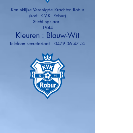
Koninklijke Verenigde Krachten Robur
(kort: K.V.K. Robur)
Stichtingsjaar:
1944
Kleuren : Blauw-Wit
Telefoon secretariaat :
0479 36 47 55