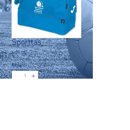
Sporttas
Prijs
€ 35,00
Aantal
*
In winkelwagen