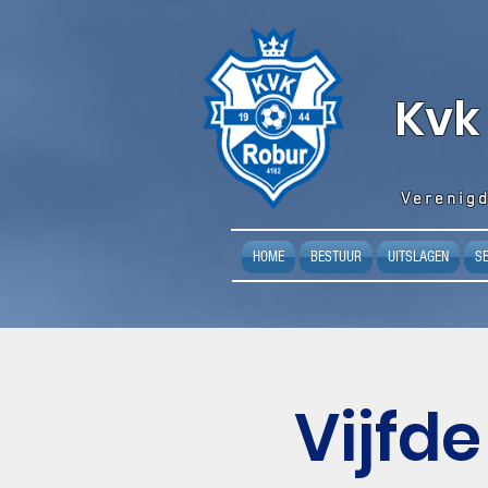
K
vk
Verenigd
HOME
BESTUUR
UITSLAGEN
S
Vijfd