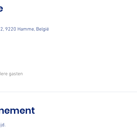
e
t 2, 9220 Hamme, België
ere gasten
enement
jd.