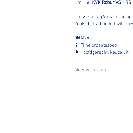
Om 15u 
KVK Robur VS HRS 
Op 📅 zondag 9 maart nodigen 
Zoals de traditie het wil, se
🍽️ Menu
🍲 Fijne groentesoep
🌟 Hoofdgerecht: keuze uit:
Meer weergeven