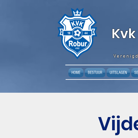
K
vk
Verenigd
HOME
BESTUUR
UITSLAGEN
S
Vijd