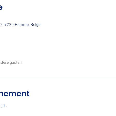
e
t 2, 9220 Hamme, België
ndere gasten
enement
jd .