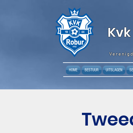
K
vk
Verenigd
HOME
BESTUUR
UITSLAGEN
S
Tweed