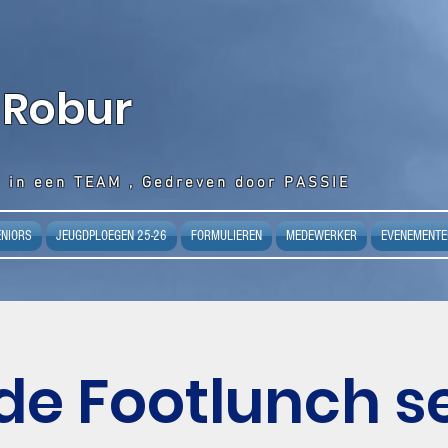
 Robur
 in een TEAM , Gedreven door PASSIE
ENIORS
JEUGDPLOEGEN 25-26
FORMULIEREN
MEDEWERKER
EVENEMENTE
e Footlunch s