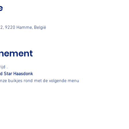
e
t 2, 9220 Hamme, België
enement
jd .
d Star Haasdonk
 onze buikjes rond met de volgende menu