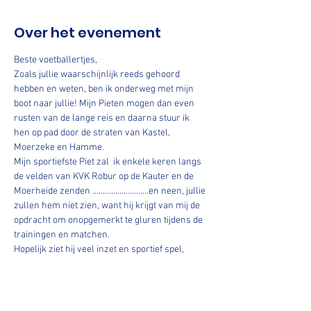
Over het evenement
Beste voetballertjes, 
Zoals jullie waarschijnlijk reeds gehoord 
hebben en weten, ben ik onderweg met mijn 
boot naar jullie! Mijn Pieten mogen dan even 
rusten van de lange reis en daarna stuur ik 
hen op pad door de straten van Kastel, 
Moerzeke en Hamme. 
Mijn sportiefste Piet zal  ik enkele keren langs 
de velden van KVK Robur op de Kauter en de 
Moerheide zenden ………………………en neen, jullie 
zullen hem niet zien, want hij krijgt van mij de 
opdracht om onopgemerkt te gluren tijdens de 
trainingen en matchen. 
Hopelijk ziet hij veel inzet en sportief spel, 
zodat ik heel tevreden kan zijn. Vorig jaar zag 
mijn zwarte piet dat er af en toe eens wat wild 
gespeeld en niet geluisterd of opgelet werd. Ik 
hoop dat jullie dit jaar extra jullie best gaan 