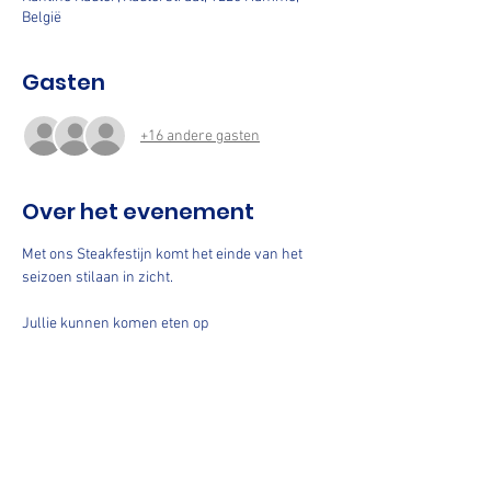
België
Gasten
+16 andere gasten
Over het evenement
Met ons Steakfestijn komt het einde van het 
seizoen stilaan in zicht.
Jullie kunnen komen eten op 
vrijdag 18 april  : van 17u  tot 19u
Steak met frietjes en saus naar keuze  : 28 €
Koude schotel Vis / Vlees / Vegi : 28€
Kindermenu : 16 €