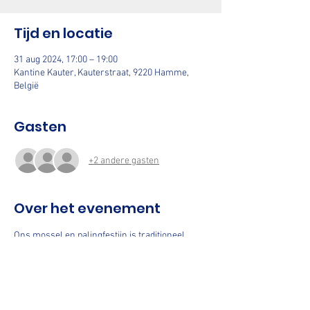
Tijd en locatie
31 aug 2024, 17:00 – 19:00
Kantine Kauter, Kauterstraat, 9220 Hamme,
België
Gasten
+2 andere gasten
Over het evenement
Ons mossel en palingfestijn is traditioneel 
onze eerste activiteit van het nieuwe seizoen .
Jullie kunnen komen eten op 
zaterdag 31 augustus  : van 17u  tot 19u
Mosselen 1.25 kg  : 28 €
Paling in 't Groen of in tomaat : 30 €