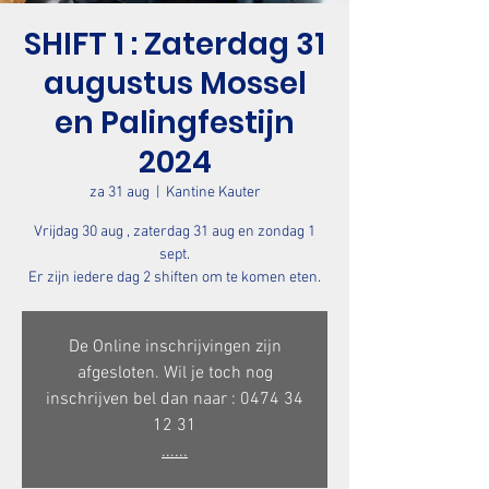
SHIFT 1 : Zaterdag 31
augustus Mossel
en Palingfestijn
2024
za 31 aug
  |  
Kantine Kauter
Vrijdag 30 aug , zaterdag 31 aug en zondag 1
sept.
Er zijn iedere dag 2 shiften om te komen eten.
De Online inschrijvingen zijn
afgesloten. Wil je toch nog
inschrijven bel dan naar : 0474 34
12 31
......