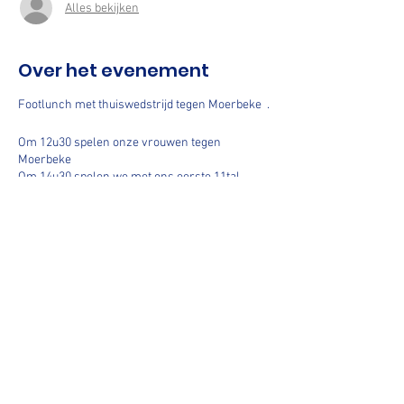
Alles bekijken
Over het evenement
Footlunch met thuiswedstrijd tegen Moerbeke .
Om 12u30 spelen onze vrouwen tegen
Moerbeke
Om 14u30 spelen we met ons eerste 11tal
tegen Moerbeke
En we eten natuurlijk ook onze buikjes rond
met de volgende menu
Menu :
Voorgerecht :
Rundscarpaccio
Deel dit evenement
Hoofdgerecht :
Paling naar keuze ( Groen , Tomaat en