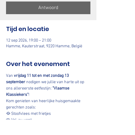
Antwoord
Tijd en locatie
12 sep 2026, 19:00 – 21:00
Hamme, Kauterstraat, 9220 Hamme, België
Over het evenement
Van 
vrijdag 11 tot en met zondag 13 
september
 nodigen we jullie van harte uit op 
ons allereerste eetfestijn: 
"Vlaamse 
Klassiekers"
!
Kom genieten van heerlijke huisgemaakte 
gerechten zoals:
🥘 Stoofvlees met frietjes
🥧 Vol-au-vent
🍝 Balletjes in tomatensaus