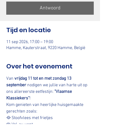
Antwoord
Tijd en locatie
11 sep 2026, 17:00 – 19:00
Hamme, Kauterstraat, 9220 Hamme, België
Over het evenement
Van 
vrijdag 11 tot en met zondag 13 
september
 nodigen we jullie van harte uit op 
ons allereerste eetfestijn: 
"Vlaamse 
Klassiekers"
!
Kom genieten van heerlijke huisgemaakte 
gerechten zoals:
🥘 Stoofvlees met frietjes
🥧 Vol-au-vent
🍝 Balletjes in tomatensaus